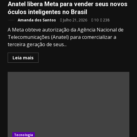
Anatel libera Meta para vender seus novos
óculos inteligentes no Brasil
Amanda dos Santos
Julho 21, 2026
10
238
A Meta obteve autorização da Agência Nacional de
Telecomunicações (Anatel) para comercializar a
terceira geração de seus...
Leia mais
20.03k
10.05k
32.00k
3.91k
2.09k
11000
Tecnologia