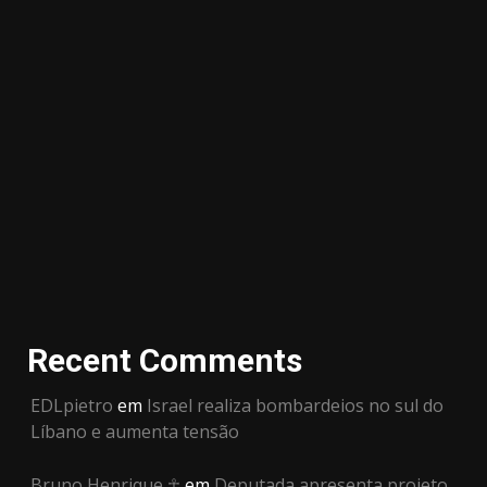
Recent Comments
EDLpietro
em
Israel realiza bombardeios no sul do
Líbano e aumenta tensão
Bruno Henrique ☥
em
Deputada apresenta projeto