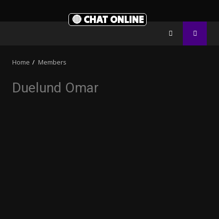
🔴 CHAT ONLINE
Home
Members
Duelund Omar
3.91k
20.03k
10.05k
32.00k
2.09k
11000