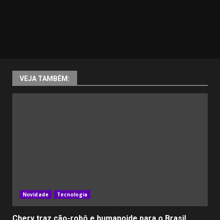
VEJA TAMBÉM:
Novidade
Tecnologia
Chery traz cão-robô e humanoide para o Brasil