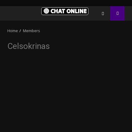
🔴 CHAT ONLINE
Home
Members
Celsokrinas
32.00k
3.91k
2.09k
20.03k
10.05k
11000