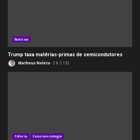
Notícias
Trump taxa matérias-primas de semicondutores
Matheus Noleto
8
132
Ciência
Conscienciologia