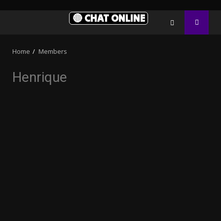
🔴 CHAT ONLINE
Home
Members
Henrique
3.91k
20.03k
10.05k
32.00k
2.09k
11000