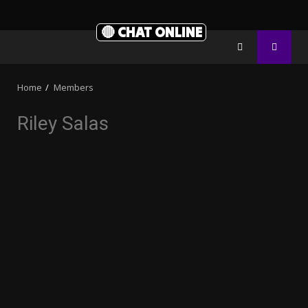
🔴 CHAT ONLINE
Home
Members
Riley Salas
3.91k
20.03k
10.05k
32.00k
2.09k
11000