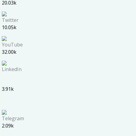
20.03k
10.05k
32.00k
3.91k
2.09k