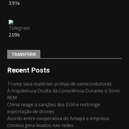
3.91k
2.09k
TRANSFERIR
Recent Posts
11000
Trump taxa matérias-primas de semicondutores
A Arquitetura Oculta da Consciência Durante o Sono
REM
China reage a sanções dos EUA e restringe
exportação de drones
Acordo entre cooperativa do Amapá e empresa
chinesa gera boatos nas redes