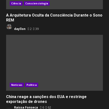
Ciência
Conscienciologia
A Arquitetura Oculta da Consciência Durante o Sono
REM
dayllon
2
39
Notícias
Política
China reage a sanções dos EUA e restringe
exportação de drones
Raissa Fonseca
6
62