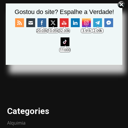
Gostou do site? Espalhe a Verdade!
20.03k
10.05k
32.00k
3.91k
2.09k
11000
Categories
Alquimia