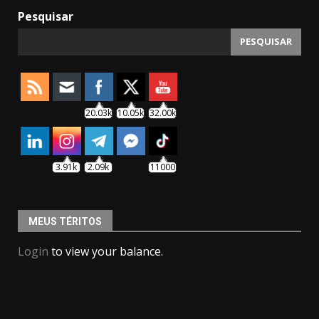
Pesquisar
PESQUISAR
20.03k
10.05k
32.00k
3.91k
2.09k
11000
MEUS TÉRITOS
Login
to view your balance.