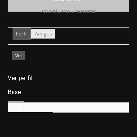
Activo há 2 anos, 2 meses atrás
Perfil
Amigos
Ver
Ver perfil
Base
Name
Manomizz