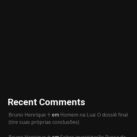
Recent Comments
Bruno Henrique ☥
em
Homem na Lua: O dossiê final
(tire suas próprias conclusões)
Bruno Henrique ☥
em
Sobre investigação Russa da