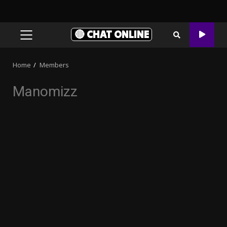
🔴 CHAT ONLINE
PRIMARY
MENU
Home
Members
Manomizz