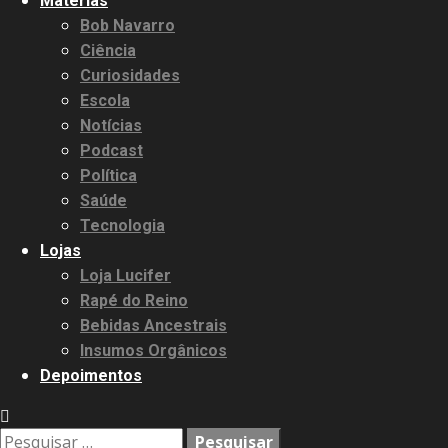
Matérias
Bob Navarro
Ciência
Curiosidades
Escola
Notícias
Podcast
Política
Saúde
Tecnologia
Lojas
Loja Lucifer
Rapé do Reino
Bebidas Ancestrais
Insumos Orgânicos
Depoimentos
Pesquisar