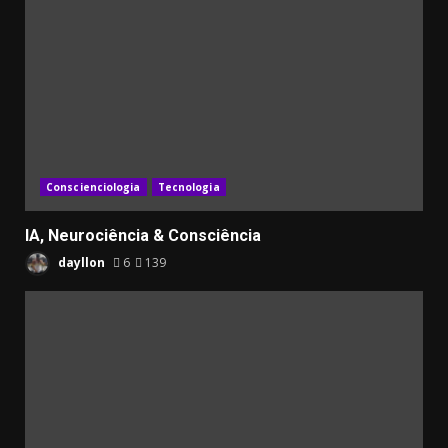
Conscienciologia
Tecnologia
IA, Neurociência & Consciência
dayllon
6
139