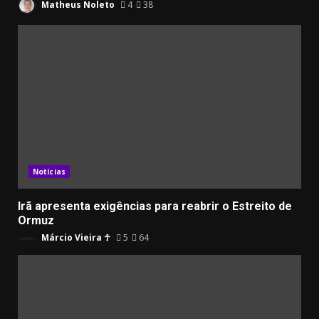
Matheus Noleto
4
38
Notícias
Irã apresenta exigências para reabrir o Estreito de
Ormuz
Márcio Vieira ☥
5
64