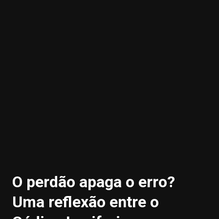
3.91k
11000
20.03k
10.05k
32.00k
2.09k
O perdão apaga o erro?
Uma reflexão entre o