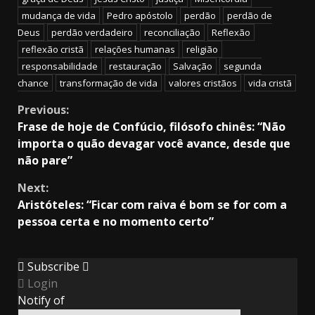
mudança de vida
Pedro apóstolo
perdão
perdão de
Deus
perdão verdadeiro
reconciliação
Reflexão
reflexão cristã
relações humanas
religião
responsabilidade
restauração
Salvação
segunda
chance
transformação de vida
valores cristãos
vida cristã
Continue
Previous:
Frase de hoje de Confúcio, filósofo chinês: “Não
Reading
importa o quão devagar você avance, desde que
não pare”
Next:
Aristóteles: “Ficar com raiva é bom se for com a
pessoa certa e no momento certo”
Subscribe
Login
Notify of