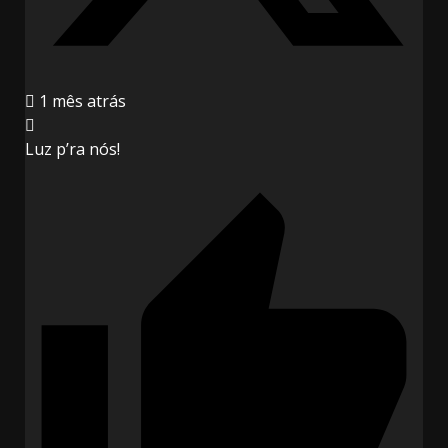
1 mês atrás
Luz p’ra nós!