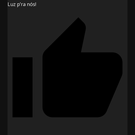
Luz p’ra nós!