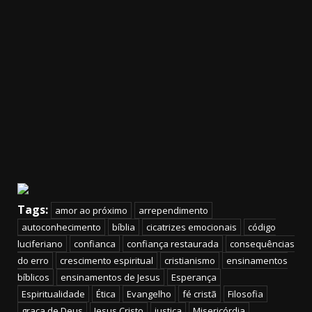
Tags:
amor ao próximo
arrependimento
autoconhecimento
bíblia
cicatrizes emocionais
código
luciferiano
confianca
confiança restaurada
consequências
do erro
crescimento espiritual
cristianismo
ensinamentos
bíblicos
ensinamentos de Jesus
Esperança
Espiritualidade
Ética
Evangelho
fé cristã
Filosofia
graça de Deus
Jesus Cristo
justiça
Misericórdia