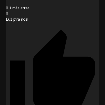
1 mês atrás
Luz p’ra nós!