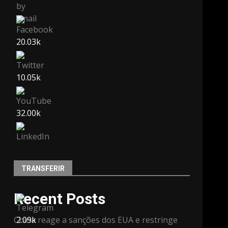
20.03k
10.05k
32.00k
3.91k
TRANSFERIR
Recent Posts
China reage a sanções dos EUA e restringe
2.09k