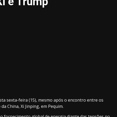
Xi e Trump
ta sexta-feira (15), mesmo após o encontro entre os
da China, Xi Jinping, em Pequim.
o fornecimento global de energia diante das tensões no