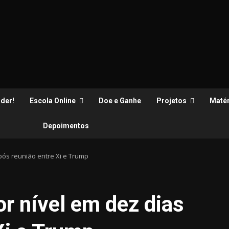
der!
Escola Online
Doe e Ganhe
Projetos
Matér
Depoimentos
pós reunião entre Xi e Trump
or nível em dez dias