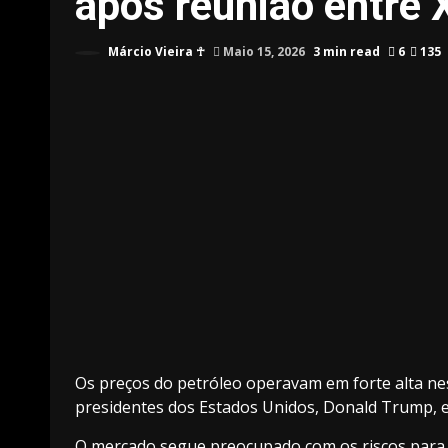
após reunião entre 
Márcio Vieira ☥
Maio 15, 2026
3 min read
6
135
Os preços do petróleo operavam em forte alta nes
presidentes dos Estados Unidos, Donald Trump, e 
O mercado segue preocupado com os riscos para 