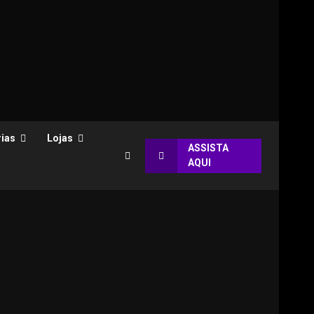
ias
Lojas
ASSISTA
AQUI