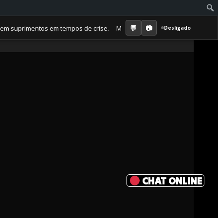
primentos em tempos de crise. Membro Amor ganha jornal mensal + aula 
Desligado
CHAT ONLINE