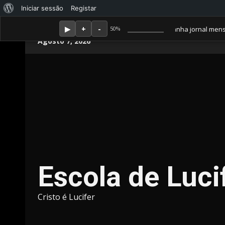
Sobre
Iniciar sessão
Registar
o
Membro Amor ganha jornal mensal + aula
50%
Skip
WordPress
Agosto 7, 2026
to
content
Escola de Luci
Cristo é Lucifer