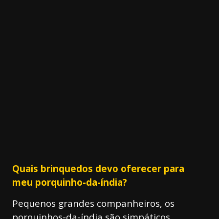
3.91k
20.03k
10.05k
32.00k
2.09k
11000
Quais brinquedos devo oferecer para
meu porquinho-da-índia?
Pequenos grandes companheiros, os
porquinhos-da-índia são simpáticos