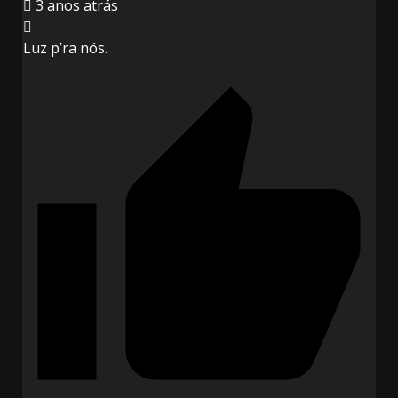
3 anos atrás
Luz p’ra nós.