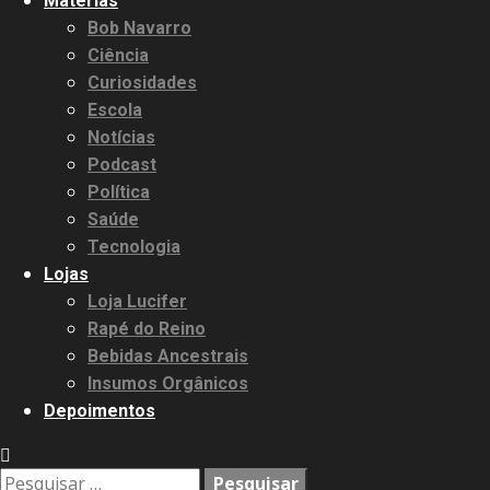
Matérias
Bob Navarro
Ciência
Curiosidades
Escola
Notícias
Podcast
Política
Saúde
Tecnologia
Lojas
Loja Lucifer
Rapé do Reino
Bebidas Ancestrais
Insumos Orgânicos
Depoimentos
Pesquisar