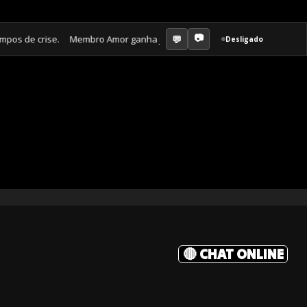
 crise. Membro Amor ganha jornal mensal + aula semanal + grupo fechad
Desligado
🔴 CHAT ONLINE