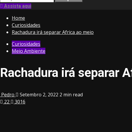
por:
Assista aqui
Home
Curiosidades
Rachadura irá separar Africa ao meio
Curiosidades
Meio Ambiente
Rachadura irá separar A
Pedro
Setembro 2, 2022
2 min read
22
3016