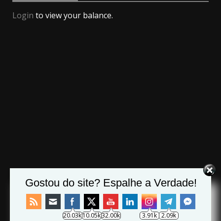
Login
to view your balance.
Gostou do site? Espalhe a Verdade!
20.03k
10.05k
32.00k
3.91k
2.09k