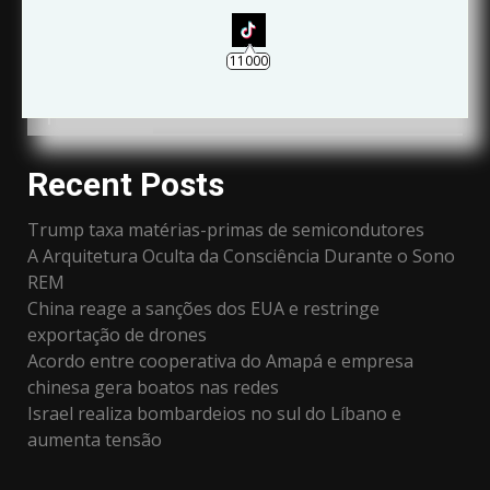
11000
TRANSFERIR
Recent Posts
Trump taxa matérias-primas de semicondutores
A Arquitetura Oculta da Consciência Durante o Sono
REM
China reage a sanções dos EUA e restringe
exportação de drones
Acordo entre cooperativa do Amapá e empresa
chinesa gera boatos nas redes
Israel realiza bombardeios no sul do Líbano e
aumenta tensão