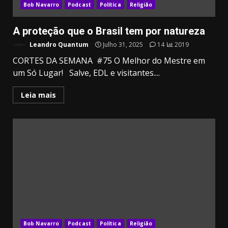
Bob Navarro
Podcast
Política
Religião
A proteção que o Brasil tem por natureza
Leandro Quantum
Julho 31, 2025
14
2019
CORTES DA SEMANA #75 O Melhor do Mestre em
um Só Lugar! Salve, EDL e visitantes....
Leia mais
Bob Navarro
Podcast
Política
Religião