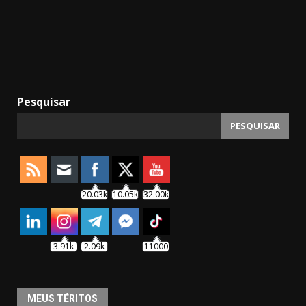
Pesquisar
PESQUISAR
20.03k
10.05k
32.00k
3.91k
2.09k
11000
MEUS TÉRITOS