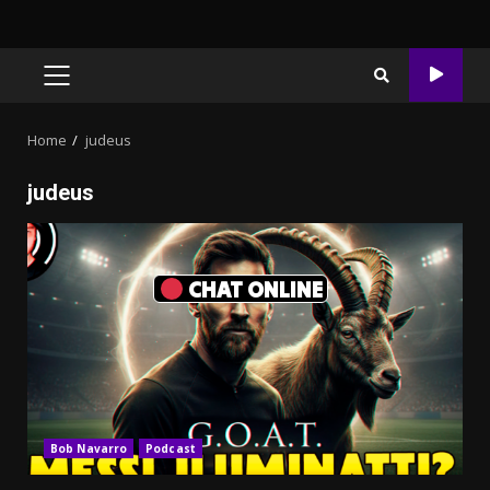
PRIMARY
MENU
Home
judeus
judeus
CHAT ONLINE
Bob Navarro
Podcast