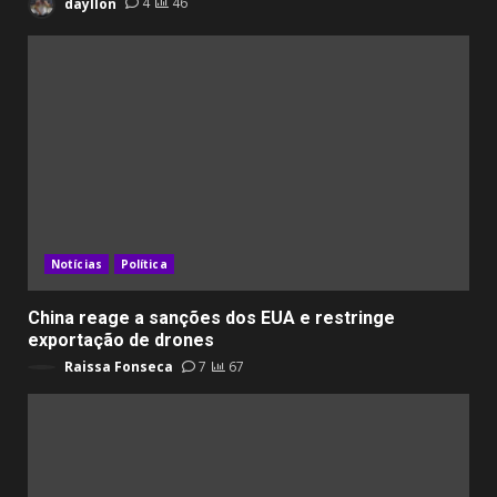
dayllon
4
46
Notícias
Política
China reage a sanções dos EUA e restringe
exportação de drones
Raissa Fonseca
7
67