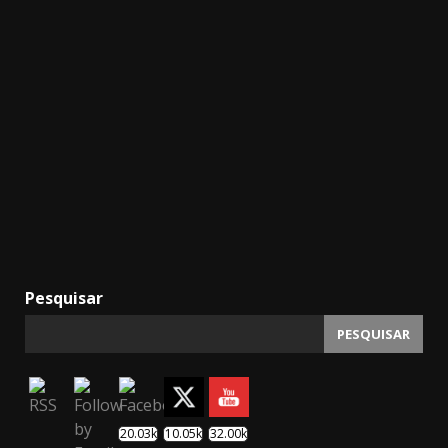
Pesquisar
PESQUISAR
20.03k
10.05k
32.00k