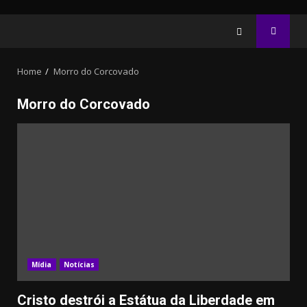
Home
Morro do Corcovado
Morro do Corcovado
10.05k
32.00k
3.91k
2.09k
20.03k
11000
Mídia
Notícias
Cristo destrói a Estátua da Liberdade em