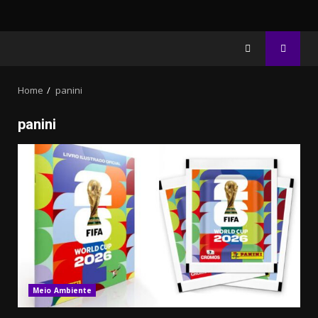
Home
panini
panini
3.91k
20.03k
10.05k
32.00k
2.09k
11000
Meio Ambiente