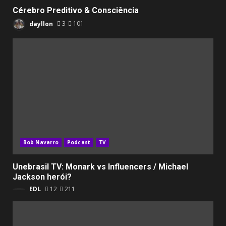
Cérebro Preditivo & Consciência
dayllon
3
101
Bob Navarro
Podcast
TV
Unebrasil TV: Monark vs Influencers / Michael
Jackson herói?
EDL
12
211