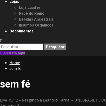
Lojas
Loja Lucifer
Rapé do Reino
Bebidas Ancestrais
Insumos Orgânicos
Depoimentos
Pesquisar
por:
Assista aqui
Home
sem fé
sem fé
Live 15/12 – Reagindo à Leandro Karnal – UNEBRASIL POD
1 min read