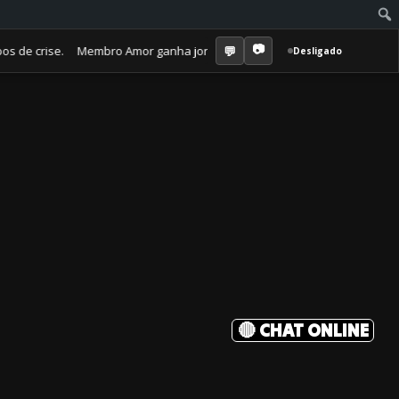
 crise. Membro Amor ganha jornal mensal + aula semanal + grupo fechad
Desligado
🔴 CHAT ONLINE