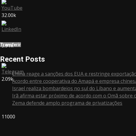
32.00k
Transferir
3.91k
Recent Posts
China reage a sanções dos EUA e restringe exportaçã
2.09k
Acordo entre cooperativa do Amapá e empresa chines
Israel realiza bombardeios no sul do Líbano e aument
Irã afirma estar próximo de acordo com o Omã sobre 
Zema defende amplo programa de privatizações
11000