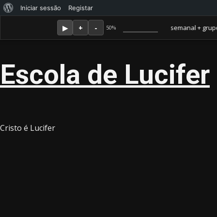
Sobre
Iniciar sessão
Registar
Skip
Agosto 7, 2026
o
Membro Amor ganha jornal mensal + aula semanal + grupo fecha
50%
to
WordPress
content
Escola de Lucifer
Cristo é Lucifer