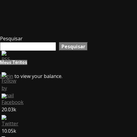
Pesquisar
Pesquisar
Meus Téritos
Login
to view your balance.
20.03k
10.05k