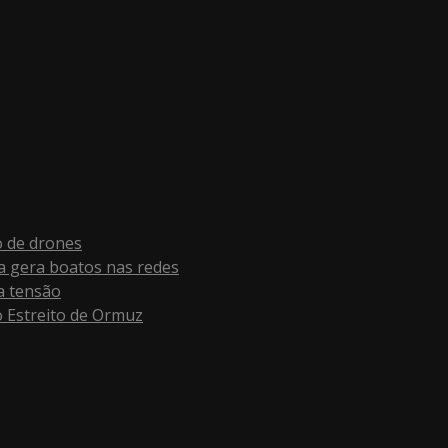
o de drones
a gera boatos nas redes
a tensão
o Estreito de Ormuz