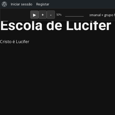
Sobre
Iniciar sessão
Registar
Skip
Agosto 9, 2026
o
Membro Amor ganha jornal mensal + aula semanal + grupo fechado. Tu
50%
to
Escola de Lucifer
WordPress
content
Cristo é Lucifer