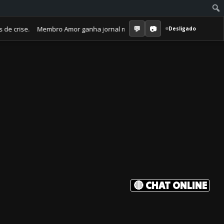
. Membro Amor ganha jornal mensal + aula semanal + grupo fechado. Tud
Desligado
🔴 CHAT ONLINE