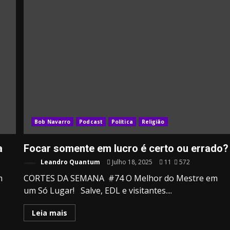
Bob Navarro
Podcast
Política
Religião
a
Focar somente em lucro é certo ou errado?
Leandro Quantum
Julho 18, 2025
11
572
m
CORTES DA SEMANA #74 O Melhor do Mestre em
um Só Lugar! Salve, EDL e visitantes....
Leia mais