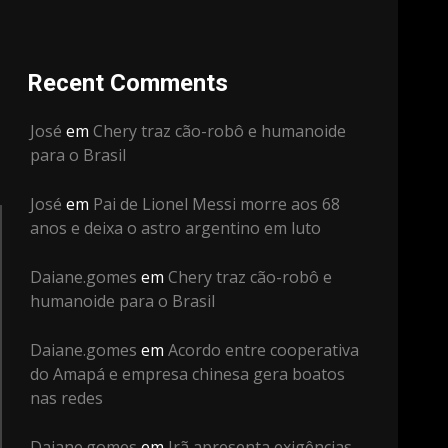
Recent Comments
José
em
Chery traz cão-robô e humanoide
para o Brasil
José
em
Pai de Lionel Messi morre aos 68
anos e deixa o astro argentino em luto
Daiane.gomes
em
Chery traz cão-robô e
humanoide para o Brasil
Daiane.gomes
em
Acordo entre cooperativa
do Amapá e empresa chinesa gera boatos
nas redes
Daiane.gomes
em
Irã apresenta exigências