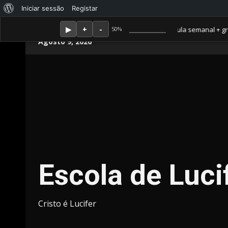
Sobre
Iniciar sessão
Registar
o
Membro Amor ganha jornal mensal + aula semanal + grupo fec
50%
Skip
WordPress
Agosto 9, 2026
to
content
Escola de Luci
Cristo é Lucifer