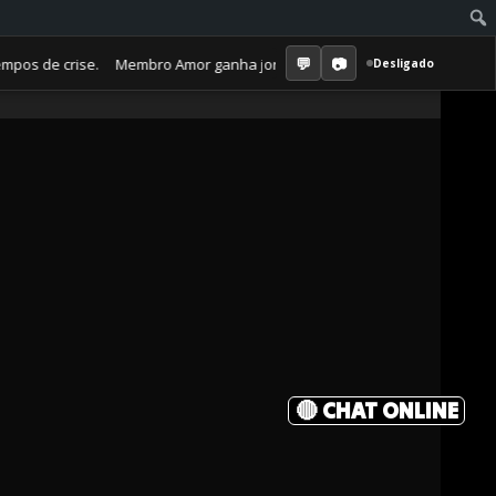
de crise. Membro Amor ganha jornal mensal + aula semanal + grupo fech
Desligado
🔴 CHAT ONLINE