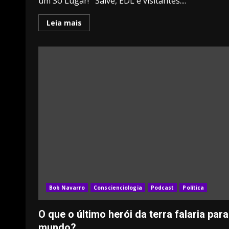
um Só Lugar! Salve, EDL e visitantes....
Leia mais
Bob Navarro
Conscienciologia
Podcast
Política
O que o último herói da terra falaria para
mundo?