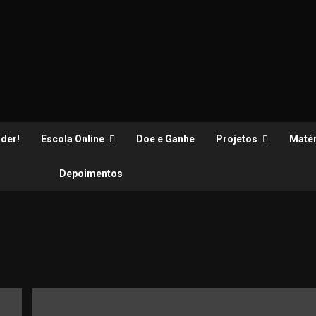
der!
Escola Online
Doe e Ganhe
Projetos
Matér
Depoimentos