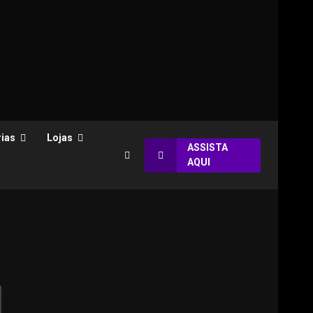
ias
Lojas
ASSISTA
AQUI