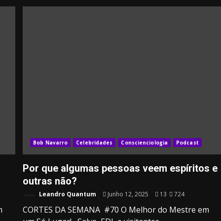
Bob Navarro
Celebridades
Conscienciologia
Podcast
Por que algumas pessoas veem espíritos e
outras não?
Leandro Quantum
Junho 12, 2025
13
724
m
CORTES DA SEMANA #70 O Melhor do Mestre em