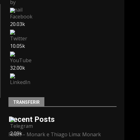
20.03k
10.05k
32.00k
3.91k
TRANSFERIR
Recent Posts
2.09k
React – Monark e Thiago Lima: Monark