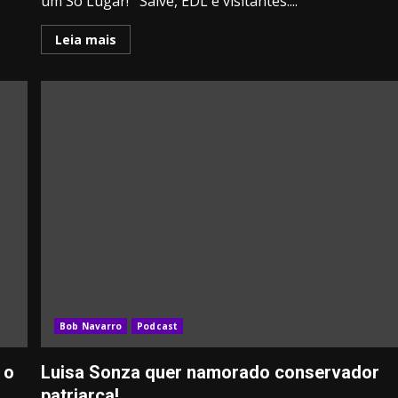
um Só Lugar! Salve, EDL e visitantes....
Leia mais
Bob Navarro
Podcast
 o
Luisa Sonza quer namorado conservador
patriarca!