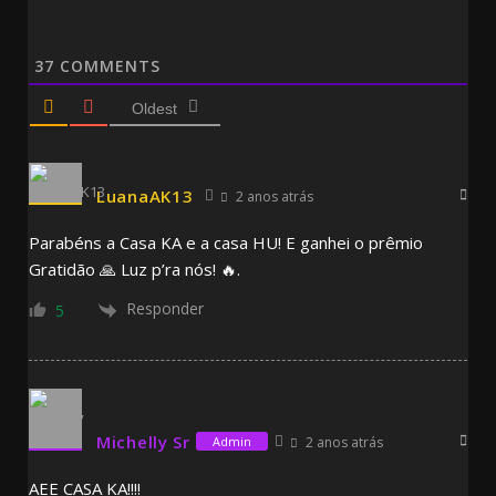
37
COMMENTS
Oldest
LuanaAK13
2 anos atrás
Parabéns a Casa KA e a casa HU! E ganhei o prêmio
Gratidão 🙏 Luz p’ra nós! 🔥.
Responder
5
Michelly Sr
2 anos atrás
Admin
AEE CASA KA!!!!