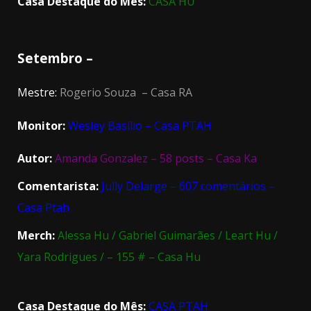
Casa Destaque do Mês:
CASA HU
Setembro –
Mestre:
Rogerio Souza – Casa RA
Monitor:
Wesley Basílio – Casa PTAH
Autor:
Amanda Gonzalez – 58 posts – Casa Ka
Comentarista:
Jully Delarge – 607 comentários –
Casa Ptah
Merch:
Alessa Hu / Gabriel Guimarães / Leart Hu /
Yara Rodrigues / – 155 # – Casa Hu
Casa Destaque do Mês:
CASA PTAH