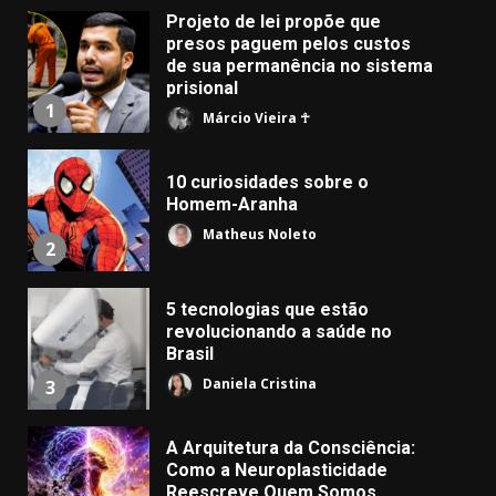
Projeto de lei propõe que
presos paguem pelos custos
de sua permanência no sistema
prisional
1
Márcio Vieira ☥
10 curiosidades sobre o
Homem-Aranha
Matheus Noleto
2
5 tecnologias que estão
revolucionando a saúde no
Brasil
Daniela Cristina
3
A Arquitetura da Consciência:
Como a Neuroplasticidade
Reescreve Quem Somos