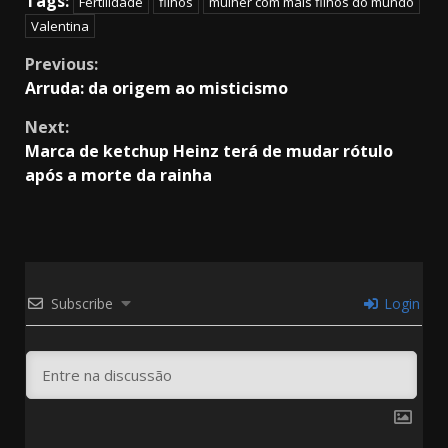
Tags:
Fertilidade
filhos
mulher com mais filhos do mundo
Valentina
Continue
Previous:
Arruda: da origem ao misticismo
Reading
Next:
Marca de ketchup Heinz terá de mudar rótulo
após a morte da rainha
Subscribe
Login