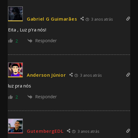
Gabriel G Guimarães
3 anos atrás
Eita , Luz p’ra nós!
Responder
2
Anderson Júnior
3 anos atrás
luz pra nós
Responder
2
GutembergEDL
3 anos atrás