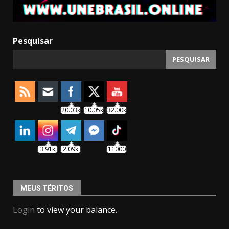
Pesquisar
PESQUISAR
20.03k
10.05k
32.00k
3.91k
2.09k
11000
MEUS TÉRITOS
Login
to view your balance.