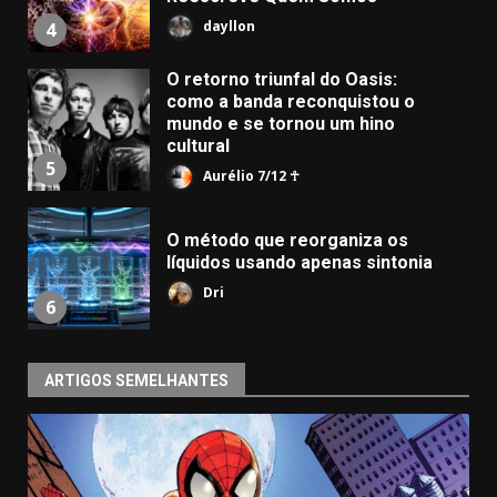
dayllon
4
O retorno triunfal do Oasis:
como a banda reconquistou o
mundo e se tornou um hino
cultural
5
Aurélio 7/12 ☥
​O método que reorganiza os
líquidos usando apenas sintonia
Dri
6
ARTIGOS SEMELHANTES