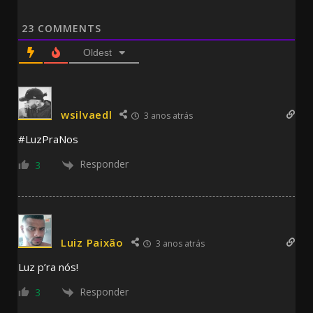
23
COMMENTS
Oldest
wsilvaedl
3 anos atrás
#LuzPraNos
Responder
3
Luiz Paixão
3 anos atrás
Luz p’ra nós!
Responder
3