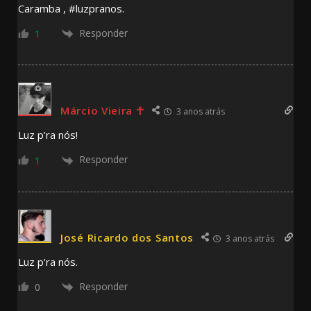
Caramba , #luzpranos.
Responder
1
Márcio Vieira ☥
3 anos atrás
Luz p’ra nós!
Responder
1
José Ricardo dos Santos
3 anos atrás
Luz p’ra nós.
Responder
0