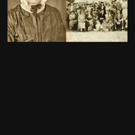
20.03k
10.05k
32.00k
3.91k
2.09k
11000