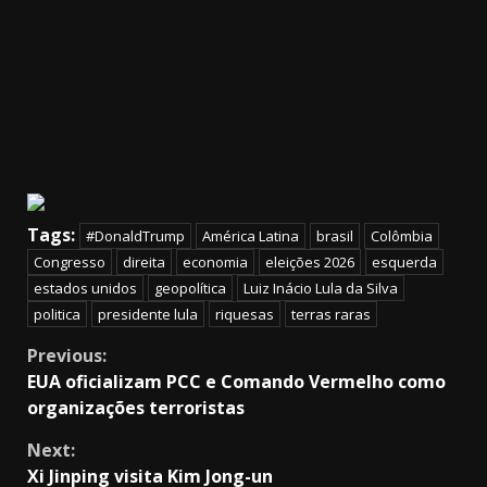
Tags:
#DonaldTrump
América Latina
brasil
Colômbia
Congresso
direita
economia
eleições 2026
esquerda
estados unidos
geopolítica
Luiz Inácio Lula da Silva
politica
presidente lula
riquesas
terras raras
Continue
Previous:
EUA oficializam PCC e Comando Vermelho como
Reading
organizações terroristas
Next:
Xi Jinping visita Kim Jong-un