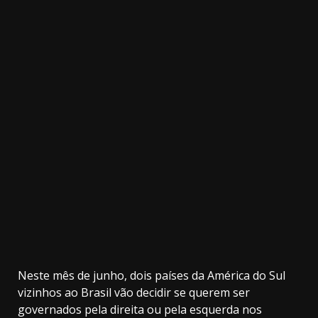
3.91k
20.03k
10.05k
32.00k
2.09k
11000
Neste mês de junho, dois países da América do Sul
vizinhos ao Brasil vão decidir se querem ser
governados pela direita ou pela esquerda nos