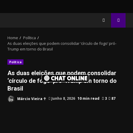
Home
Política
As duas eleições que podem consolidar ‘círculo de fogo’ pró-
Trump em torno do Brasil
Política
As duas eleições que podem consolidar
🔴 CHAT ONLINE
‘círculo de fogo’ pró-Trump em torno do
Brasil
Márcio Vieira ☥
Junho 8, 2026
10 min read
3
87