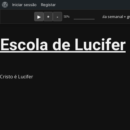
Sobre
Iniciar sessão
Registar
Skip
Agosto 6, 2026
o
Membro Amor ganha jornal mensal + aula semanal + grupo fe
50%
to
WordPress
content
Escola de Lucifer
Cristo é Lucifer