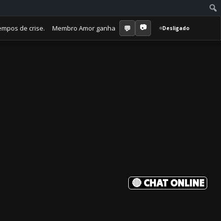
 de crise. Membro Amor ganha jornal mensal + aula semanal + grupo fec
Desligado
🔴 CHAT ONLINE