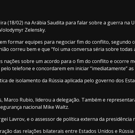
ira (18/02) na Arábia Saudita para falar sobre a guerra na 
 Volodymyr Zelensky.
m formar equipes para negociar fim do conflito, segundo c
nião correu bem e que “foi uma conversa séria sobre todas a
uas nações sobre um acordo para o fim do conflito e ocorr
 pelo telefone e concordarem em iniciar “imediatamente” as 
tica de isolamento da Rússia aplicada pelo governo dos Est
os, Marco Rubio, liderou a delegação. Também e represent
segurança nacional Mike Waltz.
rgei Lavrov, e o assessor de política externa da presidência
ração das relações bilaterais entre Estados Unidos e Rússi