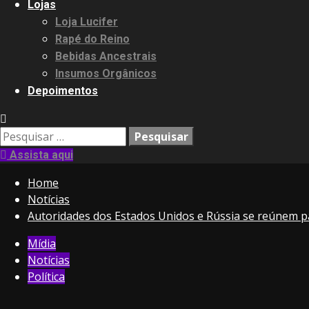
Lojas
Loja Lucifer
Rapé do Reino
Bebidas Ancestrais
Insumos Orgânicos
Depoimentos
Pesquisar
por:
Assista aqui
Home
Notícias
Autoridades dos Estados Unidos e Rússia se reúnem pa
Mídia
Notícias
Política