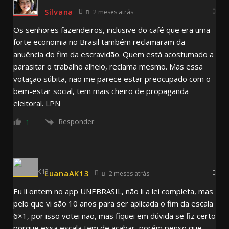
Silvana
2 meses atrás
Os senhores fazendeiros, inclusive do café que era uma
forte economia no Brasil também reclamaram da
anuência do fim da escravidão. Quem está acostumado a
parasitar o trabalho alheio, reclama mesmo. Mas essa
votação súbita, não me parece estar preocupado com o
bem-estar social, tem mais cheiro de propaganda
eleitoral. LPN
Responder
1
LuanaAK13
2 meses atrás
Eu li ontem no app UNEBRASIL, não li a lei completa, mas
pelo que vi são 10 anos para ser aplicada o fim da escala
6×1, por isso votei não, mas fiquei em dúvida se fiz certo
porque essa escala tem de acabar, porém penso que