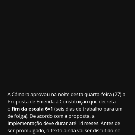
3.91k
20.03k
10.05k
32.00k
2.09k
11000
A Câmara aprovou na noite desta quarta-feira (27) a
Proposta de Emenda à Constituição que decreta
o
fim da escala 6×1
(seis dias de trabalho para um
de folga). De acordo com a proposta, a
implementação deve durar até 14 meses.
Antes de
ser promulgado, o texto ainda vai ser discutido no