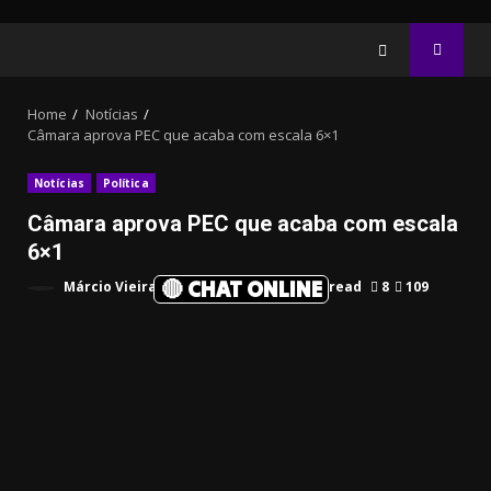
Home
Notícias
Câmara aprova PEC que acaba com escala 6×1
Notícias
Política
Câmara aprova PEC que acaba com escala
6×1
🔴 CHAT ONLINE
Márcio Vieira ☥
Maio 28, 2026
5 min read
8
109