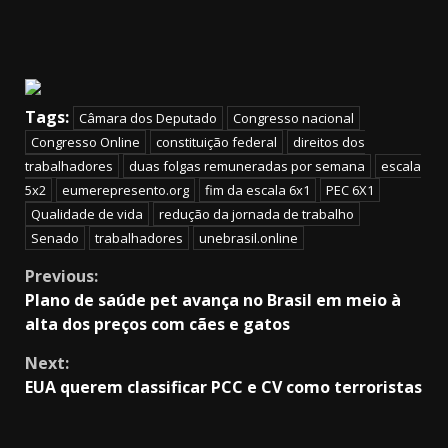
Tags:
Câmara dos Deputado
Congresso nacional
Congresso Online
constituição federal
direitos dos
trabalhadores
duas folgas remuneradas por semana
escala
5x2
eumerepresento.org
fim da escala 6x1
PEC 6X1
Qualidade de vida
redução da jornada de trabalho
Senado
trabalhadores
unebrasil.online
Continue
Previous:
Plano de saúde pet avança no Brasil em meio à
Reading
alta dos preços com cães e gatos
Next:
EUA querem classificar PCC e CV como terroristas