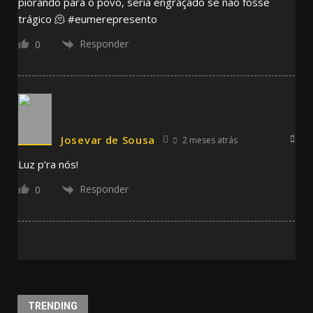
piorando para o povo, seria engraçado se não fosse
trágico 🫠 #eumerepresento
Responder
0
Josevar de Sousa
2 meses atrás
Luz p’ra nós!
Responder
0
TRENDING