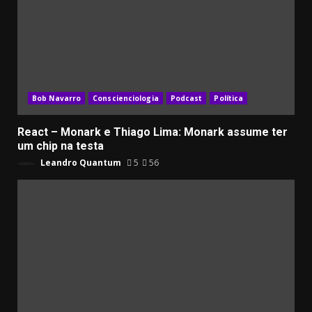
Bob Navarro
Conscienciologia
Podcast
Política
React – Monark e Thiago Lima: Monark assume ter
um chip na testa
Leandro Quantum
5
56