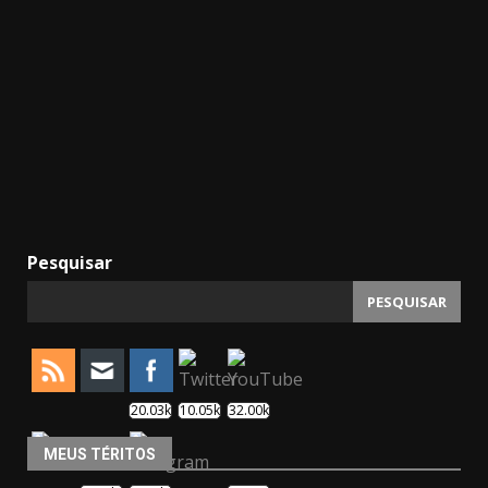
Pesquisar
PESQUISAR
20.03k
10.05k
32.00k
MEUS TÉRITOS