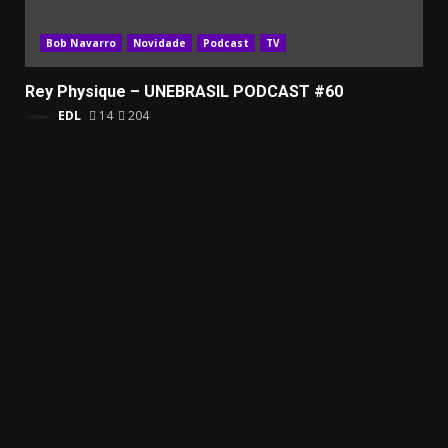
Bob Navarro
Novidade
Podcast
TV
Rey Physique – UNEBRASIL PODCAST #60
EDL
14
204