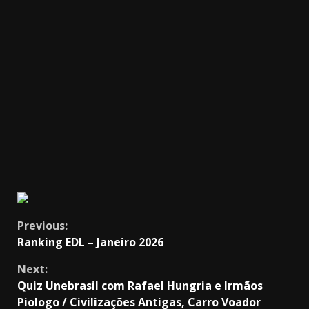
Continue
Previous:
Ranking EDL – Janeiro 2026
Reading
Next:
Quiz Unebrasil com Rafael Hungria e Irmãos
Piologo / Civilizações Antigas, Carro Voador