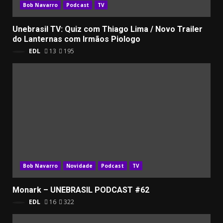
Bob Navarro
Podcast
TV
Unebrasil TV: Quiz com Thiago Lima / Novo Trailer
do Lanternas com Irmãos Piologo
EDL
13
195
Bob Navarro
Novidade
Podcast
TV
Monark – UNEBRASIL PODCAST #62
EDL
16
322