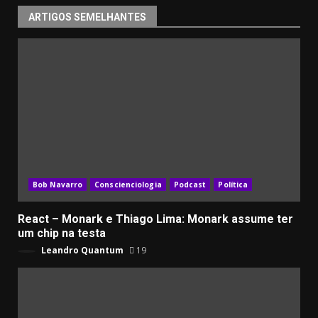
ARTIGOS SEMELHANTES
Bob Navarro
Conscienciologia
Podcast
Política
React – Monark e Thiago Lima: Monark assume ter
um chip na testa
Leandro Quantum
19