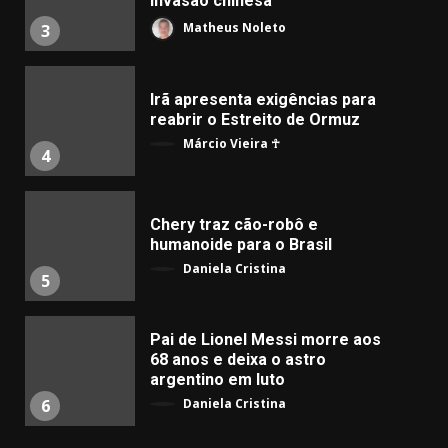
invasão chinesa
Matheus Noleto
3
Irã apresenta exigências para
reabrir o Estreito de Ormuz
Márcio Vieira ☥
4
Chery traz cão-robô e
humanoide para o Brasil
Daniela Cristina
5
Pai de Lionel Messi morre aos
68 anos e deixa o astro
argentino em luto
Daniela Cristina
6