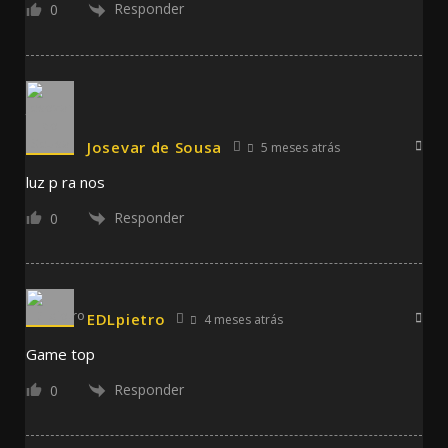
Responder
0
Josevar de Sousa
5 meses atrás
luz p ra nos
Responder
0
EDLpietro
4 meses atrás
Game top
Responder
0