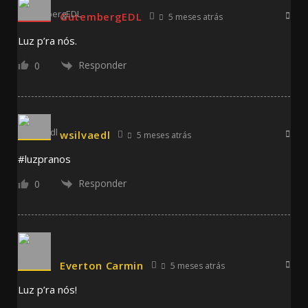
GutembergEDL
5 meses atrás
Luz p’ra nós.
Responder
0
wsilvaedl
5 meses atrás
#luzpranos
Responder
0
Everton Carmin
5 meses atrás
Luz p’ra nós!