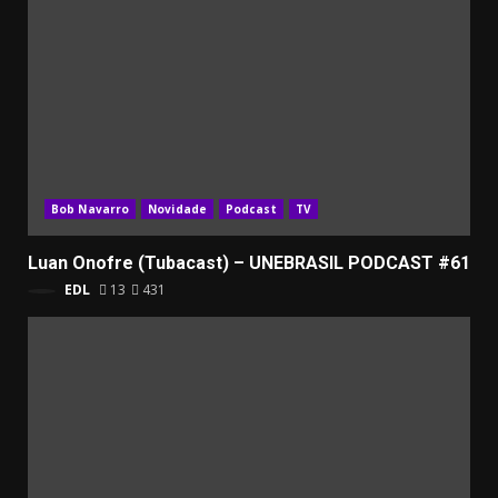
Bob Navarro
Novidade
Podcast
TV
Luan Onofre (Tubacast) – UNEBRASIL PODCAST #61
EDL
13
431