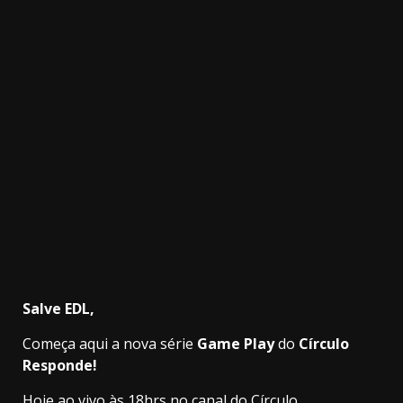
3.91k
20.03k
10.05k
32.00k
2.09k
11000
Salve EDL,
Começa aqui a nova série
Game Play
do
Círculo
Responde!
Hoje ao vivo às 18hrs no canal do Círculo,