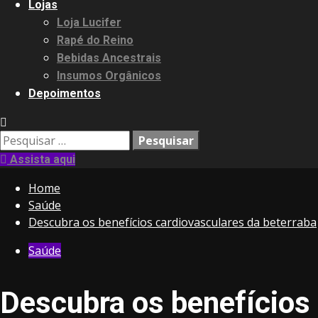
Lojas
Loja Lucifer
Rapé do Reino
Bebidas Ancestrais
Insumos Orgânicos
Depoimentos
Pesquisar
por:
Assista aqui
Home
Saúde
Descubra os benefícios cardiovasculares da beterraba
Saúde
Descubra os benefícios 