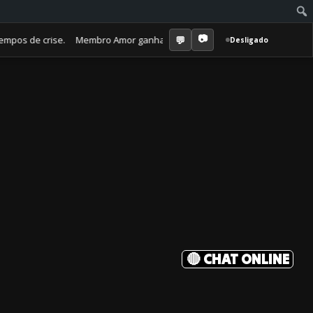
 de crise. Membro Amor ganha jornal mensal + aula semanal + grupo fec
Desligado
🔴 CHAT ONLINE