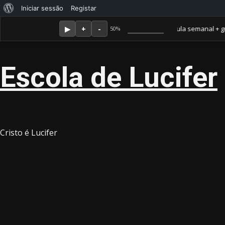
Sobre
Iniciar sessão
Registar
Skip
Agosto 6, 2026
o
Membro Amor ganha jornal mensal + aula semanal + grupo fe
50%
to
WordPress
content
Escola de Lucifer
Cristo é Lucifer