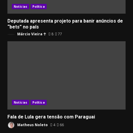
Notícias
Política
Deputada apresenta projeto para banir anúncios de
“bets” no país
Márcio Vieira ☥
8
77
Notícias
Política
Fala de Lula gera tensão com Paraguai
Matheus Noleto
4
66