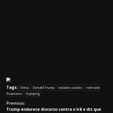
Tags:
China
Donald Trump
estados unidos
mercado
financeiro
Xi Jinping
Continue
Previous:
Trump endurece discurso contra o Irã e diz que