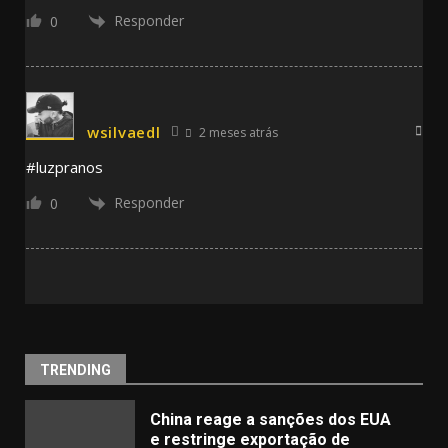
Responder
0
wsilvaedl
2 meses atrás
#luzpranos
Responder
0
TRENDING
China reage a sanções dos EUA
e restringe exportação de