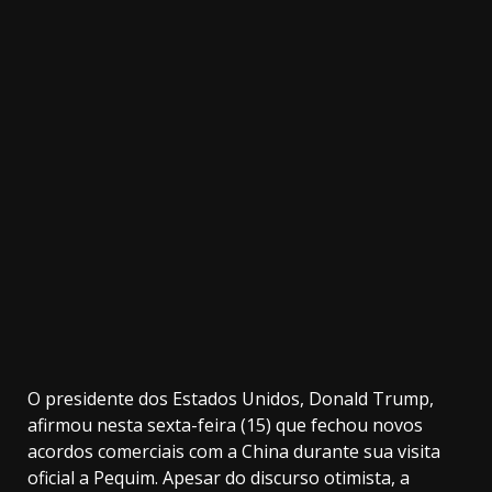
32.00k
3.91k
2.09k
20.03k
10.05k
11000
O presidente dos Estados Unidos, Donald Trump,
afirmou nesta sexta-feira (15) que fechou novos
acordos comerciais com a China durante sua visita
oficial a Pequim. Apesar do discurso otimista, a