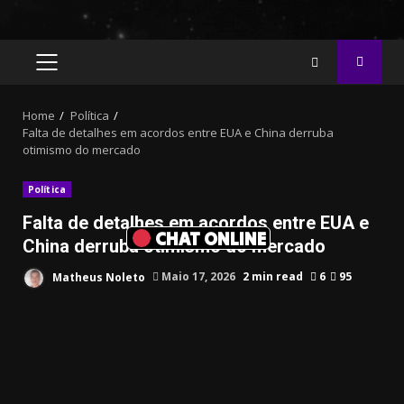
PRIMARY
MENU
Home
Política
Falta de detalhes em acordos entre EUA e China derruba
otimismo do mercado
Política
Falta de detalhes em acordos entre EUA e
CHAT ONLINE
China derruba otimismo do mercado
Matheus Noleto
Maio 17, 2026
2 min read
6
95