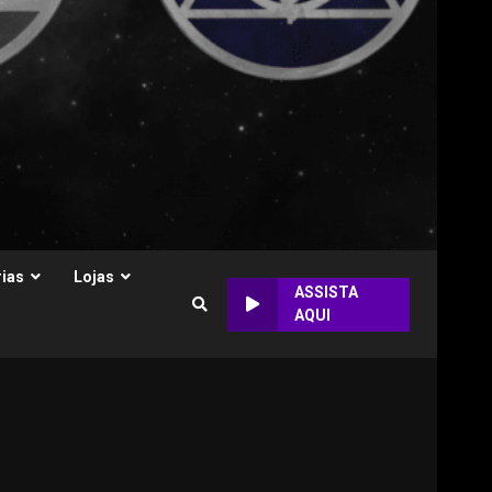
ias
Lojas
ASSISTA
AQUI