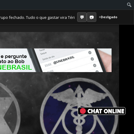
do. Tudo o que gastar vira Téritos que valem suprimentos em tempos de
Desligado
CHAT ONLINE