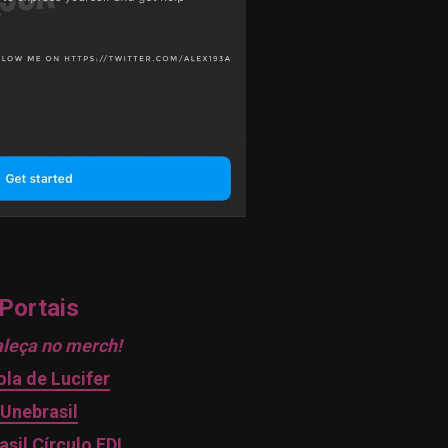
Portais
leça no merch!
ola de Lucifer
Unebrasil
asil Círculo EDL