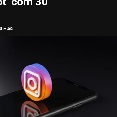
ot’ com 30
5
862
20.03k
10.05k
32.00k
3.91k
2.09k