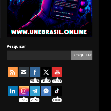
Pesquisar
PESQUISAR
20.03k
10.05k
32.00k
3.91k
2.09k
11000