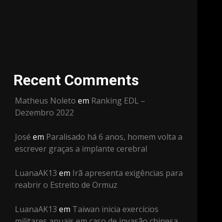
Recent Comments
Matheus Noleto
em
Ranking EDL –
Dezembro 2022
José
em
Paralisado há 6 anos, homem volta a
escrever graças a implante cerebral
LuanaAK13
em
Irã apresenta exigências para
reabrir o Estreito de Ormuz
LuanaAK13
em
Taiwan inicia exercícios
militares anuais em caso de invasão chinesa