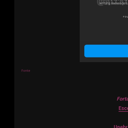
Fonte
Forta
Esc
Unebr