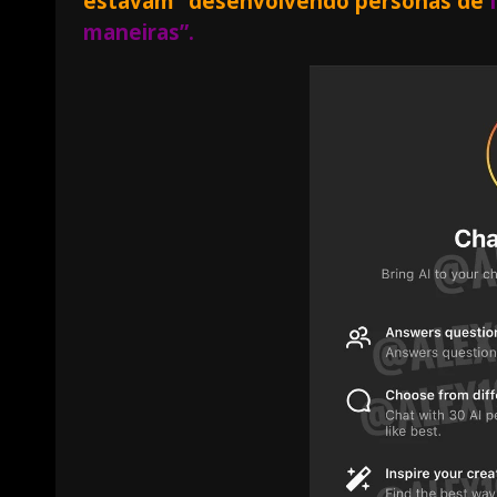
estavam “desenvolvendo personas de
I
maneiras”.