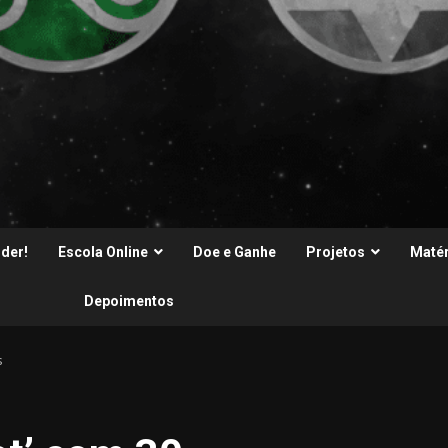
der!
Escola Online
Doe e Ganhe
Projetos
Matér
Depoimentos
s