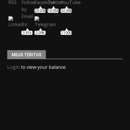
20.03k
10.05k
32.00k
3.91k
2.09k
11000
MEUS TÉRITOS
Login
to view your balance.