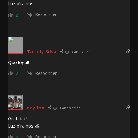
Luz p’ra nós!
Responder
2
Tatiely Silva
3 anos atrás
Que legal!
Responder
2
dayllon
3 anos atrás
Gratidão!
Luz p’ra nós 🍎.
Responder
2