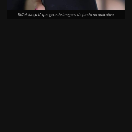
TikTok lança IA que gera de imagens de fundo no aplicativo.
20.03k
10.05k
32.00k
3.91k
2.09k
11000