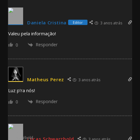
Daniela Cristina
Editor
3 anos atrás
Valeu pela informação!
Responder
0
Matheus Perez
3 anos atrás
Luz p’ra nós!
Responder
0
Lucas Schwarzbold
3 anos atrás