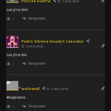
Priscila Guerra
3 anos atrás
Luz p’ra nós!
Responder
2
Pedro Silveira Goulart Cassiano
3 anos atrás
Luz p’ra nós
Responder
2
wsilvaedl
3 anos atrás
#luzpranos
Responder
2