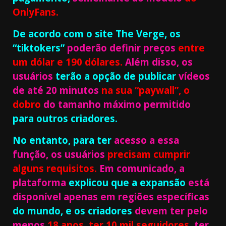
OnlyFans.
De acordo com o site The Verge,
os
“tiktokers”
poderão definir preços
entre
um dólar e 190 dólares.
Além disso, os
usuários
terão a opção de publicar
vídeos
de até 20 minutos
na sua “paywall”, o
dobro
do tamanho máximo permitido
para outros criadores.
No entanto, para ter
acesso a essa
função, os usuários
precisam cumprir
alguns requisitos.
Em comunicado, a
plataforma
explicou que a expansão
está
disponível
apenas em regiões específicas
do mundo, e os criadores
devem ter pelo
menos
18 anos, ter 10 mil seguidores,
ter