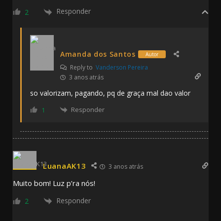
Responder
2
Amanda dos Santos
Autor
Reply to
Vanderson Pereira
3 anos atrás
so valorizam, pagando, pq de graça mal dao valor
Responder
1
LuanaAK13
3 anos atrás
Muito bom! Luz p’ra nós!
Responder
2