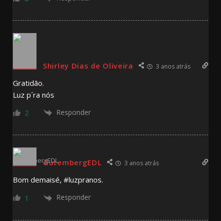
Shirley Dias de Oliveira
3 anos atrás
Gratidão.
Luz p´ra nós
Responder
2
GutembergEDL
3 anos atrás
Bom demaisé, #luzpranos.
Responder
1