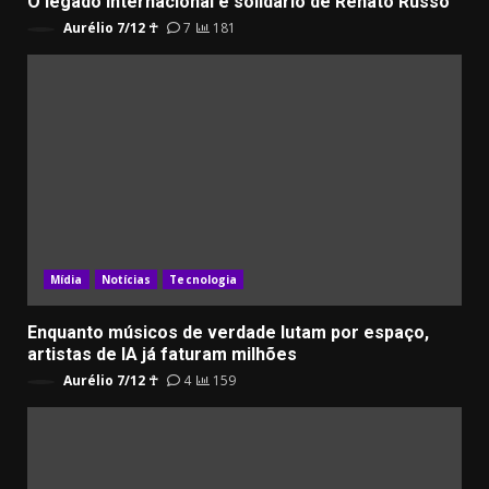
O legado internacional e solidário de Renato Russo
Aurélio 7/12 ☥
7
181
Mídia
Notícias
Tecnologia
Enquanto músicos de verdade lutam por espaço,
artistas de IA já faturam milhões
Aurélio 7/12 ☥
4
159