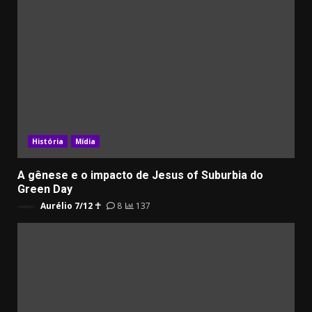
História
Mídia
A gênese e o impacto de Jesus of Suburbia do
Green Day
Aurélio 7/12 ☥
8
137