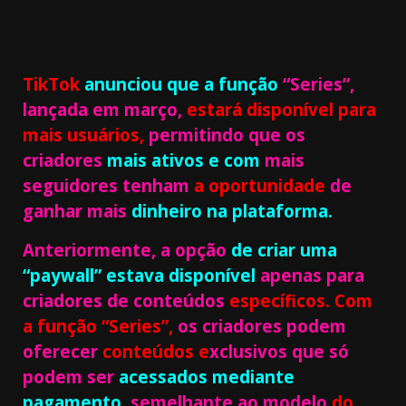
TikTok
anunciou que a função
“Series”,
lançada em março,
estará disponível para
mais usuários,
permitindo que os
criadores
mais ativos e com
mais
seguidores tenham
a oportunidade
de
ganhar mais
dinheiro
na plataforma.
A
nteriormente, a opção
de criar uma
“paywall” estava disponível
apenas para
criadores de conteúdos
específicos. Com
a função “Series”,
os criadores podem
oferecer
conteúdos e
xclusivos que só
podem ser
acessados mediante
pagamento,
semelhante ao modelo
do