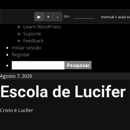
Sobre
WordPress.org
Membro Amor ganha jornal mensal + aula semanal 
50%
o
Documentação
WordPress
Learn WordPress
Suporte
Feedback
Iniciar sessão
Registar
Pesquisar
Skip
Agosto 7, 2026
to
Escola de Lucifer
content
Cristo é Lucifer