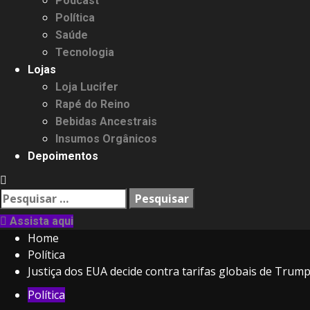
Podcast
Política
Saúde
Tecnologia
Lojas
Loja Lucifer
Rapé do Reino
Bebidas Ancestrais
Insumos Orgânicos
Depoimentos
Pesquisar
por:
Assista aqui
Home
Política
Justiça dos EUA decide contra tarifas globais de Trum
Política