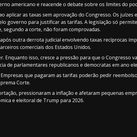
erno americano e reacende o debate sobre os limites do pod
ao aplicar as taxas sem aprovação do Congresso. Os juízes
lo governo para justificar as tarifas. A legislação só permi
ue, segundo a corte, não foram comprovadas.
após outra derrota judicial envolvendo taxas recíprocas im
arceiros comerciais dos Estados Unidos.
. Enquanto isso, cresce a pressão para que o Congresso vali
ncia de parlamentares republicanos e democratas em ano elei
o. Empresas que pagaram as tarifas poderão pedir reembols
uprema Corte.
portação, pressionaram a inflação e afetaram pequenas emp
mica e eleitoral de Trump para 2026.