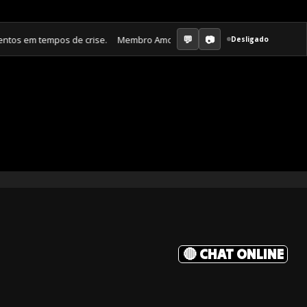
 em tempos de crise. Membro Amor ganha jornal mensal + aula semanal +
Desligado
🔴 CHAT ONLINE