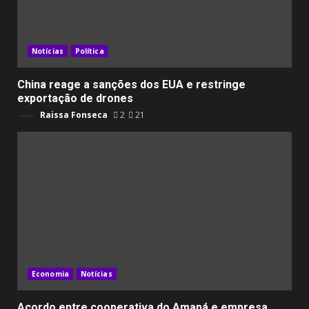
Notícias
Política
China reage a sanções dos EUA e restringe
exportação de drones
Raissa Fonseca
2
21
Economia
Notícias
Acordo entre cooperativa do Amapá e empresa