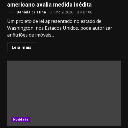
americano avalia medida inédita
Daniela Cristina
Julho 9, 2026
4
106
Um projeto de lei apresentado no estado de
Washington, nos Estados Unidos, pode autorizar
anfitriões de imóveis...
Leia mais
20.03k
32.00k
3.91k
2.09k
10.05k
11000
Novidade